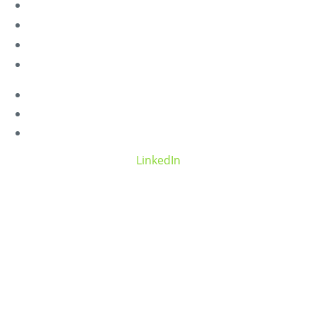
SERVICES
BLOG
PANNEAU CLIENT
CONTACTEZ-NOUS
nl
fr
en
LinkedIn