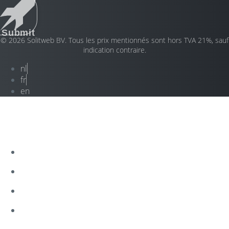
Submit
© 2026 Solitweb BV. Tous les prix mentionnés sont hors TVA 21%, sauf
indication contraire.
nl
fr
en
SERVICES
BLOG
PANNEAU CLIENT
CONTACTEZ-NOUS