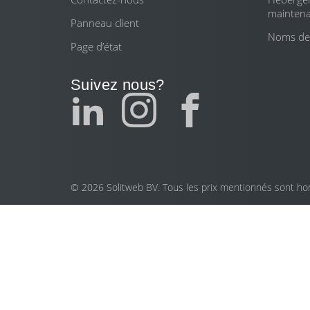
mainten
Panneau client
Noms de
Page d’état
Suivez nous?
© 2026 Solitweb BV. Tous les prix mentionnés sont hors