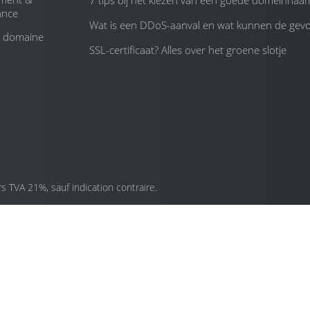
7 tips bij het kiezen van een goede domeinnaa
ance
Wat is een DDoS-aanval en wat kunnen de gevol
 domaine
SSL-certificaat? Alles over het groene slotje
 TVA 21%, sauf indication contraire.