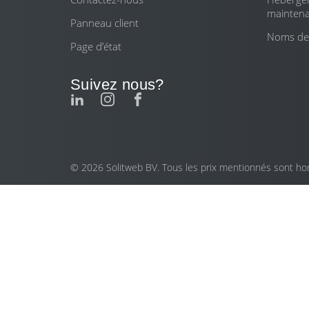
mainten
Panneau client
Noms de
Page d’état
Suivez nous?
© 2026 Solitweb BV. Tous les prix mentionnés sont hors