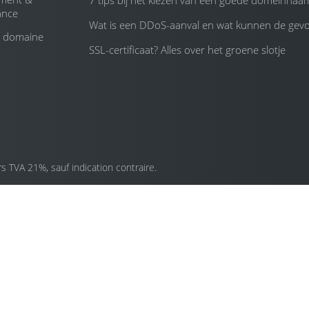
7 tips bij het kiezen van een goede domeinnaa
ance
Wat is een DDoS-aanval en wat kunnen de gevol
 domaine
SSL-certificaat? Alles over het groene slotje
 TVA 21%, sauf indication contraire.