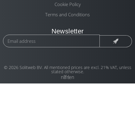
Cookie Policy
Terms and Conditions
Newsletter
© 2026 Solitweb BV. All mentioned prices are excl. 21% VAT, unless
stated otherwise.
nl
fr
en