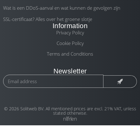
Wat is een DDoS-aanval en wat kunnen de gevolgen zijn
SSL-certificaat? Alles over het groene slotje
Information
Privacy Policy
Cookie Policy
Terms and Conditions
Newsletter
© 2026 Solitweb BV. All mentioned prices are excl. 21% VAT, unless
stated otherwise.
nl
fr
en