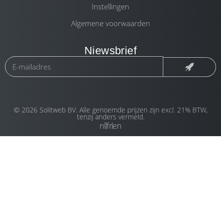
Instellingen
Algemene voorwaarden
Niewsbrief
© 2026 Solitweb BV. Alle genoemde prijzen zijn excl. 21% BTW,
tenzij anders vermeld.
nl
fr
en