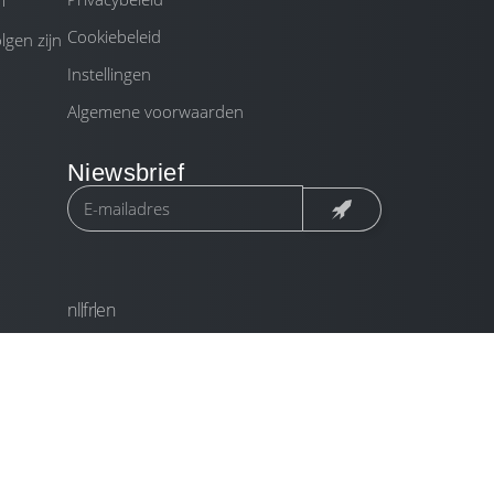
m
Cookiebeleid
gen zijn
Instellingen
Algemene voorwaarden
Niewsbrief
nl
fr
en