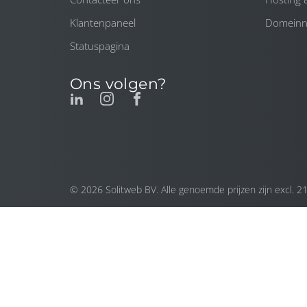
Klantenpaneel
Domein
Statuspagina
Ons volgen?
© 2026 Solitweb BV. Alle genoemde prijzen zijn excl. 2