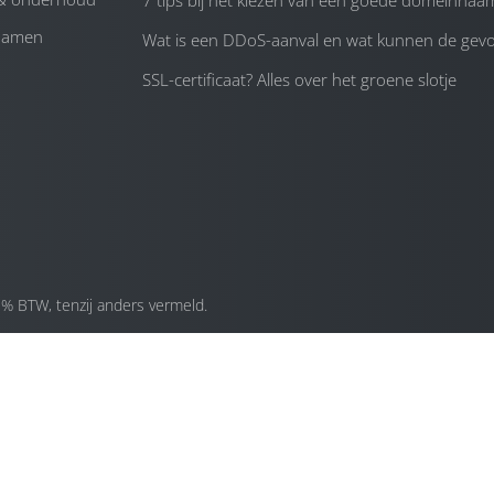
7 tips bij het kiezen van een goede domeinnaa
namen
Wat is een DDoS-aanval en wat kunnen de gevol
SSL-certificaat? Alles over het groene slotje
1% BTW, tenzij anders vermeld.