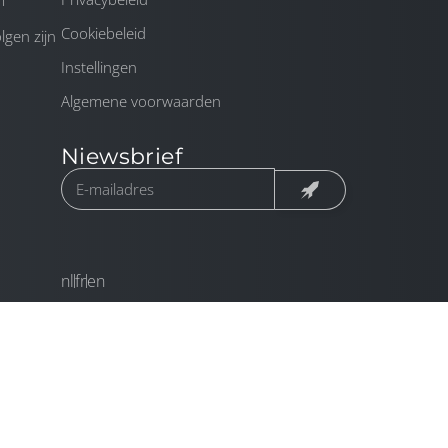
m
Cookiebeleid
gen zijn
Instellingen
Algemene voorwaarden
Niewsbrief
nl
fr
en