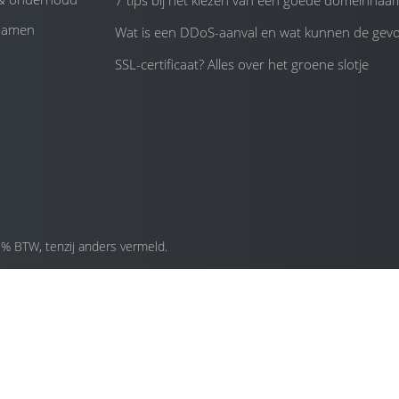
7 tips bij het kiezen van een goede domeinnaa
namen
Wat is een DDoS-aanval en wat kunnen de gevol
SSL-certificaat? Alles over het groene slotje
1% BTW, tenzij anders vermeld.