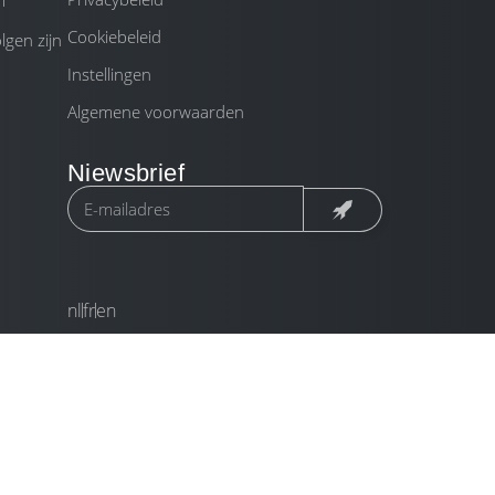
m
Cookiebeleid
gen zijn
Instellingen
Algemene voorwaarden
Niewsbrief
nl
fr
en