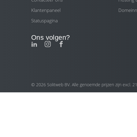
Klantenpaneel
Domein
Statuspagina
Ons volgen?
© 2026 Solitweb BV. Alle genoemde prijzen zijn excl. 2