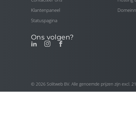
Klantenpaneel
Domein
Statuspagina
Ons volgen?
© 2026 Solitweb BV. Alle genoemde prijzen zijn excl. 2