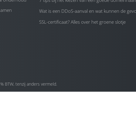
7 tips bij het kiezen van een goede domeinnaa
namen
Wat is een DDoS-aanval en wat kunnen de gevol
SSL-certificaat? Alles over het groene slotje
1% BTW, tenzij anders vermeld.