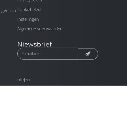
m
Cookiebeleid
gen zijn
Instellingen
Algemene voorwaarden
Niewsbrief
nl
fr
en