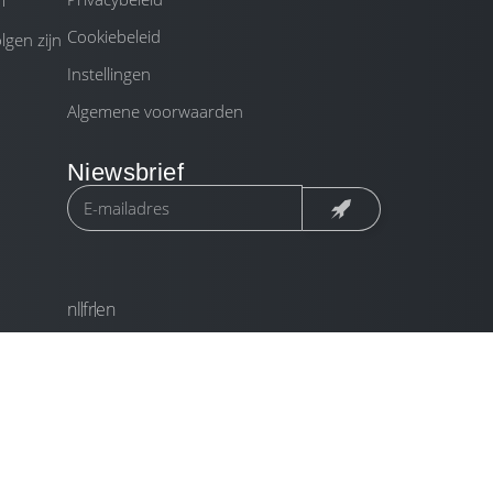
m
Cookiebeleid
gen zijn
Instellingen
Algemene voorwaarden
Niewsbrief
nl
fr
en