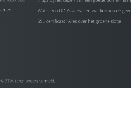
7 tips bij het kiezen van een goede domeinnaa
namen
Wat is een DDoS-aanval en wat kunnen de gevol
SSL-certificaat? Alles over het groene slotje
1% BTW, tenzij anders vermeld.