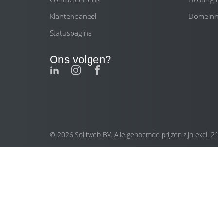
Klantenpaneel
Domein
Statuspagina
Ons volgen?
© 2026 Solitweb BV. Alle genoemde prijzen zijn excl. 2