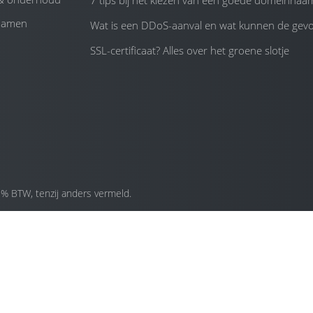
7 tips bij het kiezen van een goede domeinnaa
namen
Wat is een DDoS-aanval en wat kunnen de gevol
SSL-certificaat? Alles over het groene slotje
1% BTW, tenzij anders vermeld.