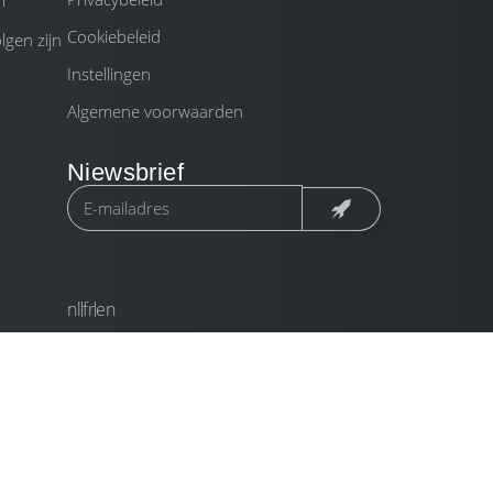
m
Cookiebeleid
gen zijn
Instellingen
Algemene voorwaarden
Niewsbrief
nl
fr
en