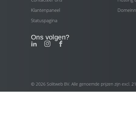
Klantenpaneel
Domein
Statuspagina
Ons volgen?
© 2026 Solitweb BV. Alle genoemde prijzen zijn excl. 2