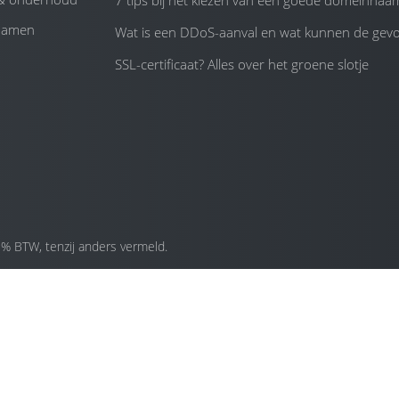
7 tips bij het kiezen van een goede domeinnaa
namen
Wat is een DDoS-aanval en wat kunnen de gevol
SSL-certificaat? Alles over het groene slotje
1% BTW, tenzij anders vermeld.