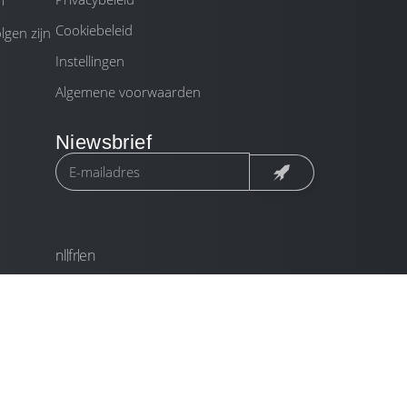
m
Cookiebeleid
gen zijn
Instellingen
Algemene voorwaarden
Niewsbrief
nl
fr
en