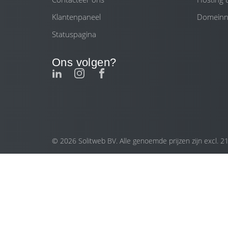
Klantenpaneel
Domein
Statuspagina
Ons volgen?
© 2026 Solitweb BV. Alle genoemde prijzen zijn excl. 2