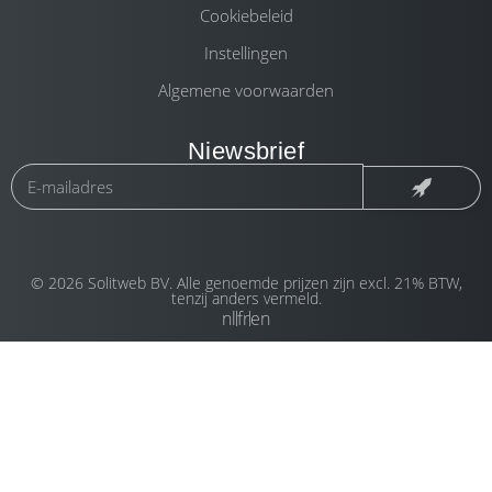
Cookiebeleid
Instellingen
Algemene voorwaarden
Niewsbrief
© 2026 Solitweb BV. Alle genoemde prijzen zijn excl. 21% BTW,
tenzij anders vermeld.
nl
fr
en